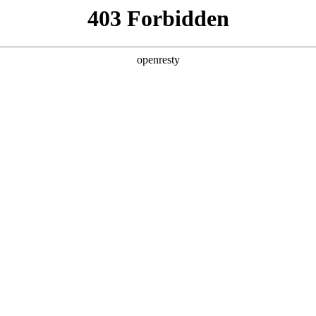
产品及服务
行业解决方案
合作伙伴
投资者关系
商业创新大会 ，分享AI+商业地产的场景
2025 / 12 / 09
大会在上海成功举办。大会以“智创未来与卓越同行”为主题，设置技术、品
、内容丰富的交流平台。3499拉斯维加斯数码携旗下自研的3499拉斯维加
潮下企业转型的创新发展路径。