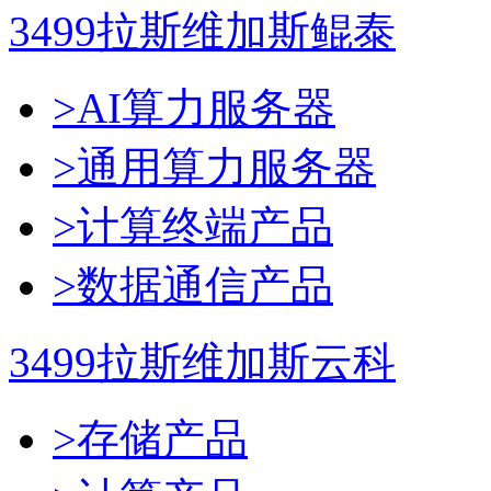
3499拉斯维加斯鲲泰
>AI算力服务器
>通用算力服务器
>计算终端产品
>数据通信产品
3499拉斯维加斯云科
>存储产品