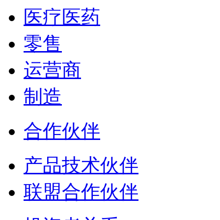
医疗医药
零售
运营商
制造
合作伙伴
产品技术伙伴
联盟合作伙伴