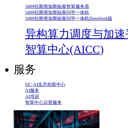
3499拉斯维加斯鲲泰智算服务器
3499拉斯维加斯鲲泰问学一体机
3499拉斯维加斯鲲泰问学一体机DeepSeek版
异构算力调度与加速
智算中心(AICC)
服务
DC·AI生态创新中心
AI服务
AI培训
智算中心运营服务