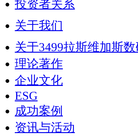
投资者关系
关于我们
关于3499拉斯维加斯数
理论著作
企业文化
ESG
成功案例
资讯与活动