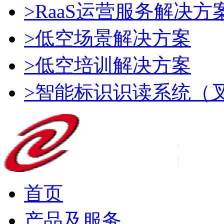
>RaaS运营服务解决方
>低空场景解决方案
>低空培训解决方案
>智能标识识读系统（
首页
产品及服务