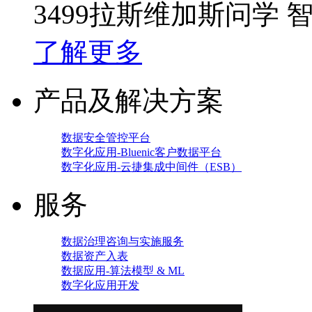
3499拉斯维加斯问学
了解更多
产品及解决方案
数据安全管控平台
数字化应用-Bluenic客户数据平台
数字化应用-云捷集成中间件（ESB）
服务
数据治理咨询与实施服务
数据资产入表
数据应用-算法模型 & ML
数字化应用开发