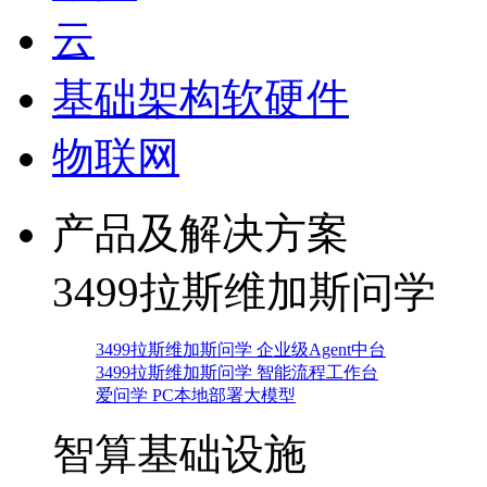
云
基础架构软硬件
物联网
产品及解决方案
3499拉斯维加斯问学
3499拉斯维加斯问学 企业级Agent中台
3499拉斯维加斯问学 智能流程工作台
爱问学 PC本地部署大模型
智算基础设施