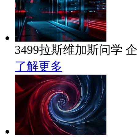
3499拉斯维加斯问学 企
了解更多