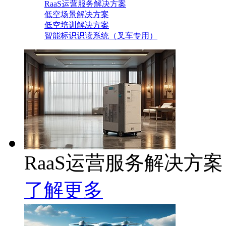
RaaS运营服务解决方案
低空场景解决方案
低空培训解决方案
智能标识识读系统（叉车专用）
RaaS运营服务解决方案
了解更多