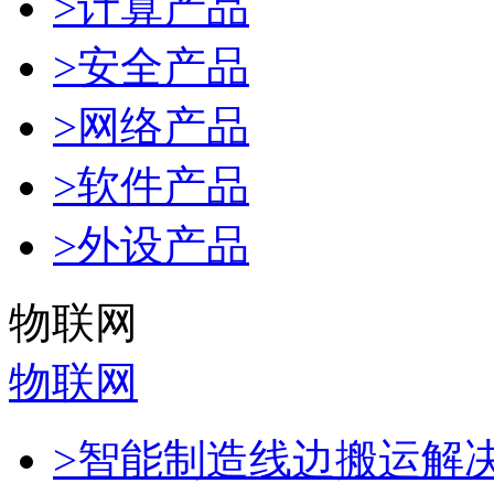
>计算产品
>安全产品
>网络产品
>软件产品
>外设产品
物联网
物联网
>智能制造线边搬运解