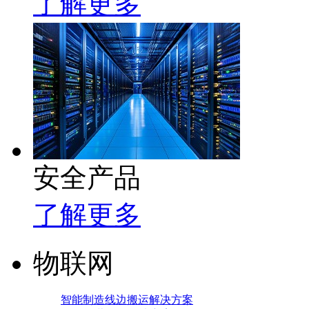
了解更多
安全产品
了解更多
物联网
智能制造线边搬运解决方案