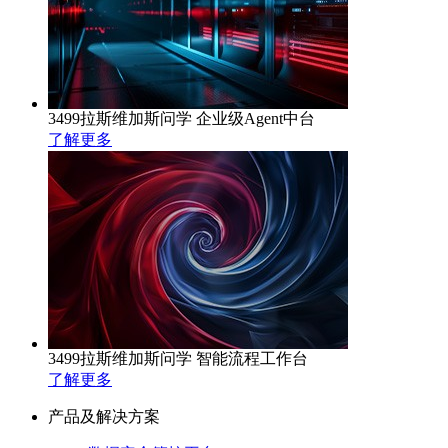
3499拉斯维加斯问学 企业级Agent中台
了解更多
3499拉斯维加斯问学 智能流程工作台
了解更多
产品及解决方案