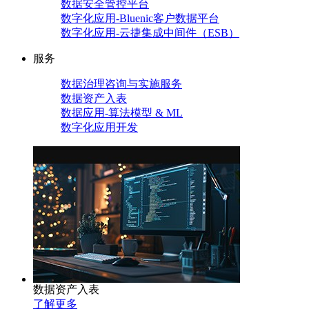
数据安全管控平台
数字化应用-Bluenic客户数据平台
数字化应用-云捷集成中间件（ESB）
服务
数据治理咨询与实施服务
数据资产入表
数据应用-算法模型 & ML
数字化应用开发
数据资产入表
了解更多