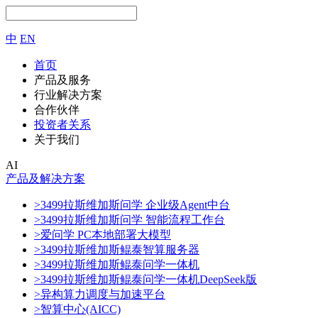
中
EN
首页
产品及服务
行业解决方案
合作伙伴
投资者关系
关于我们
AI
产品及解决方案
>3499拉斯维加斯问学 企业级Agent中台
>3499拉斯维加斯问学 智能流程工作台
>爱问学 PC本地部署大模型
>3499拉斯维加斯鲲泰智算服务器
>3499拉斯维加斯鲲泰问学一体机
>3499拉斯维加斯鲲泰问学一体机DeepSeek版
>异构算力调度与加速平台
>智算中心(AICC)